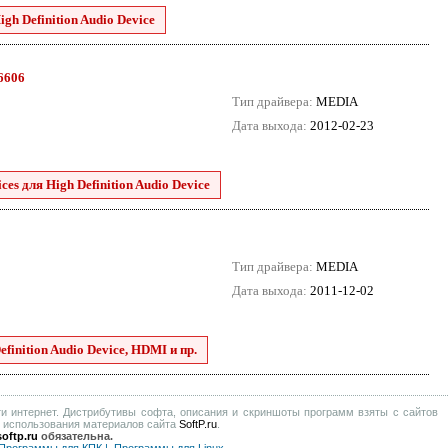
h Definition Audio Device
.6606
Тип драйвера:
MEDIA
Дата выхода:
2012-02-23
es для High Definition Audio Device
Тип драйвера:
MEDIA
Дата выхода:
2011-12-02
finition Audio Device, HDMI и пр.
и интернет. Дистрибутивы софта, описания и скриншоты программ взяты с сайтов
е использования материалов сайта
SoftP.ru
.
oftp.ru
обязательна.