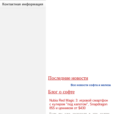
Контактная информация
Последние новости
Все новости софта и железа
Блог о софте
Nubia Red Magic 3: игровой смартфон
с кулером "под капотом", Snapdragon
855 и ценником от $430
Если вы уже заскучали в эти долгие