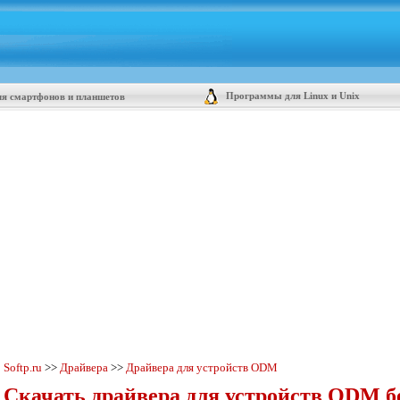
Программы для Linux и Unix
я смартфонов и планшетов
Softp.ru
>>
Драйвера
>>
Драйвера для устройств ODM
Скачать драйвера для устройств ODM б