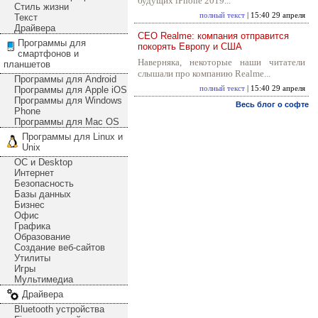
будущих iPhone 2019...
Стиль жизни
полный текст
| 15:40 29 апреля
Текст
Драйвера
CEO Realme: компания отправится
Программы для
покорять Европу и США
смартфонов и
Наверняка, некоторые наши читатели
планшетов
слышали про компанию Realme...
Программы для Android
Программы для Apple iOS
полный текст
| 15:40 29 апреля
Программы для Windows
Весь блог о софте
Phone
Программы для Mac OS
Программы для Linux и
Unix
ОС и Desktop
Интернет
Безопасность
Базы данных
Бизнес
Офис
Графика
Образование
Создание веб-сайтов
Утилиты
Игры
Мультимедиа
Драйвера
Bluetooth устройства