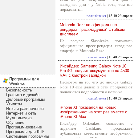
выходные дни - у Nubia есть, чем вас
порадовать...
полный текст
| 15:40 29 апреля
Motorola Razr на официальных
рендерах: "раскладушка" с гибким
дисплеем
На ресурсе Slashleaks появились
официальные пресс-рендеры складного
смартфона Motorola Razr...
полный текст
| 15:40 29 апреля
Инсайдер: Samsung Galaxy Note 10
Pro 4G получит аккумулятор на 4500
мАч с быстрой зарядкой
Программы для
Несмотря на то, что до анонса Galaxy
Windows
Note 10 ещё далеко в сети продолжают
Безопасность
появляются подробности о новинке...
Графика и дизайн
полный текст
| 15:40 29 апреля
Деловые программы
Утилиты
iPhone XI показался на новых
Игры и развлечения
изображениях: на этот раз вместе с
Интернет и сеть
iPhone XI Max
Мультимедиа
Обучение
Инсайдер OnLeakes, совместно с
Программирование
изданием Cashkaro, продолжает
Программы для КПК
публиковать качественные изображения
Системные программы