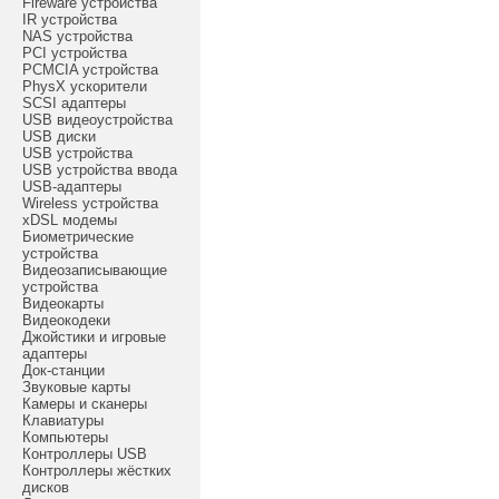
Fireware устройства
IR устройства
NAS устройства
PCI устройства
PCMCIA устройства
PhysX ускорители
SCSI адаптеры
USB видеоустройства
USB диски
USB устройства
USB устройства ввода
USB-адаптеры
Wireless устройства
xDSL модемы
Биометрические
устройства
Видеозаписывающие
устройства
Видеокарты
Видеокодеки
Джойстики и игровые
адаптеры
Док-станции
Звуковые карты
Камеры и сканеры
Клавиатуры
Компьютеры
Контроллеры USB
Контроллеры жёстких
дисков