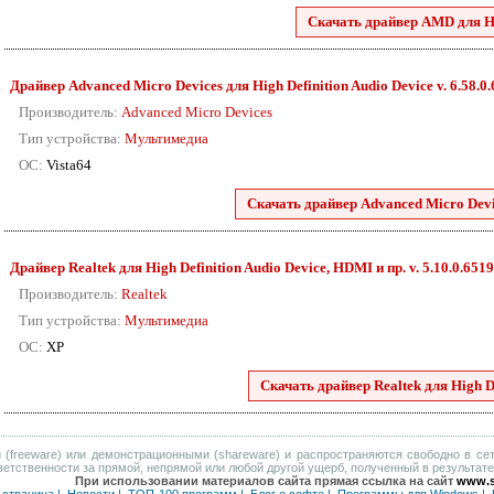
Скачать драйвер AMD для Hig
Драйвер Advanced Micro Devices для High Definition Audio Device v. 6.58.0
Производитель:
Advanced Micro Devices
Тип устройства:
Мультимедиа
ОС:
Vista64
Скачать драйвер Advanced Micro Devic
Драйвер Realtek для High Definition Audio Device, HDMI и пр. v. 5.10.0.6519
Производитель:
Realtek
Тип устройства:
Мультимедиа
ОС:
XP
Скачать драйвер Realtek для High De
(freeware) или демонстрационными (shareware) и распространяются свободно в сет
тветственности за прямой, непрямой или любой другой ущерб, полученный в результат
При использовании материалов сайта прямая ссылка на сайт
www.s