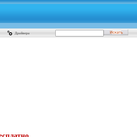
Драйвера
есплатно