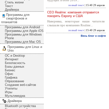
будущих iPhone 2019...
Стиль жизни
полный текст
| 15:40 29 апреля
Текст
Драйвера
CEO Realme: компания отправится
Программы для
покорять Европу и США
смартфонов и
Наверняка, некоторые наши читатели
планшетов
слышали про компанию Realme...
Программы для Android
Программы для Apple iOS
полный текст
| 15:40 29 апреля
Программы для Windows
Весь блог о софте
Phone
Программы для Mac OS
Программы для Linux и
Unix
ОС и Desktop
Интернет
Безопасность
Базы данных
Бизнес
Офис
Графика
Образование
Создание веб-сайтов
Утилиты
Игры
Мультимедиа
Драйвера
Bluetooth устройства