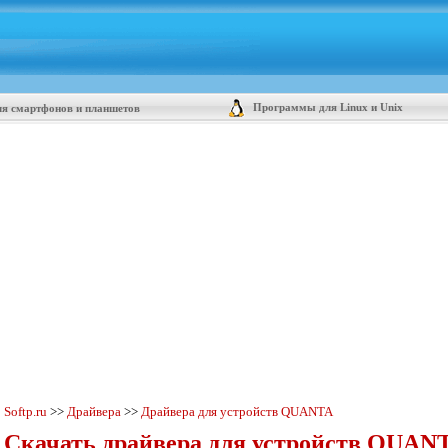
Программы для Linux и Unix
я смартфонов и планшетов
Softp.ru
>>
Драйвера
>>
Драйвера для устройств QUANTA
Скачать драйвера для устройств QUANT