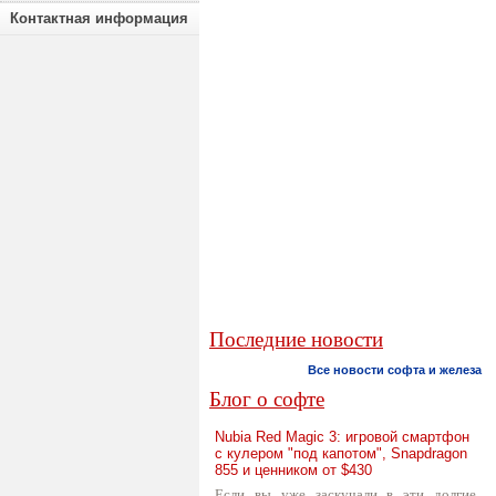
Контактная информация
Последние новости
Все новости софта и железа
Блог о софте
Nubia Red Magic 3: игровой смартфон
с кулером "под капотом", Snapdragon
855 и ценником от $430
Если вы уже заскучали в эти долгие