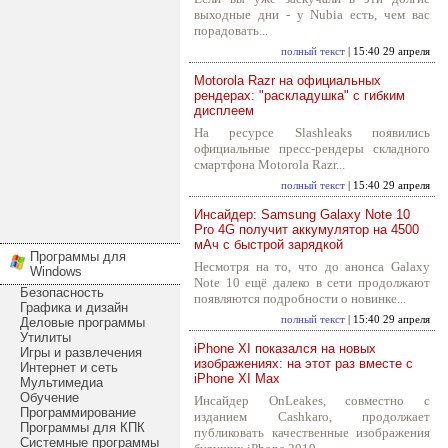
выходные дни - у Nubia есть, чем вас
порадовать...
полный текст
| 15:40 29 апреля
Motorola Razr на официальных
рендерах: "раскладушка" с гибким
дисплеем
На ресурсе Slashleaks появились
официальные пресс-рендеры складного
смартфона Motorola Razr...
полный текст
| 15:40 29 апреля
Инсайдер: Samsung Galaxy Note 10
Pro 4G получит аккумулятор на 4500
мАч с быстрой зарядкой
Программы для
Несмотря на то, что до анонса Galaxy
Windows
Note 10 ещё далеко в сети продолжают
Безопасность
появляются подробности о новинке...
Графика и дизайн
полный текст
| 15:40 29 апреля
Деловые программы
Утилиты
iPhone XI показался на новых
Игры и развлечения
изображениях: на этот раз вместе с
Интернет и сеть
iPhone XI Max
Мультимедиа
Обучение
Инсайдер OnLeakes, совместно с
Программирование
изданием Cashkaro, продолжает
Программы для КПК
публиковать качественные изображения
Системные программы