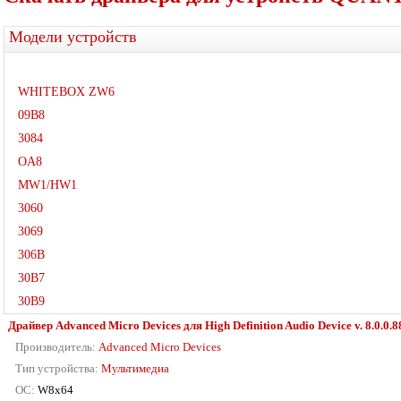
Модели устройств
WHITEBOX ZW6
09B8
3084
OA8
MW1/HW1
3060
3069
306B
30B7
30B9
Драйвер Advanced Micro Devices для High Definition Audio Device v. 8.0.0.8
Производитель:
Advanced Micro Devices
Тип устройства:
Мультимедиа
ОС:
W8x64