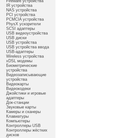
Fireware устройства
IR устройства
NAS устройства
PCI устройства
PCMCIA устройства
PhysX ускорители
SCSI адаптеры
USB видеоустройства
USB диски
USB устройства
USB устройства ввода
USB-адаптеры
Wireless устройства
xDSL модемы
Биометрические
устройства
Видеозаписывающие
устройства
Видеокарты
Видеокодеки
Джойстики и игровые
адаптеры
Док-станции
Звуковые карты
Камеры и сканеры
Клавиатуры
Компьютеры
Контроллеры USB
Контроллеры жёстких
дисков