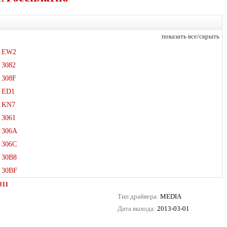
показать все/скрыть
EW2
3082
308F
ED1
KN7
3061
306A
306C
30B8
30BF
811
Тип драйвера:
MEDIA
Дата выхода:
2013-03-01