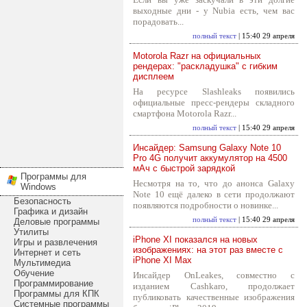
выходные дни - у Nubia есть, чем вас
порадовать...
полный текст
| 15:40 29 апреля
Motorola Razr на официальных
рендерах: "раскладушка" с гибким
дисплеем
На ресурсе Slashleaks появились
официальные пресс-рендеры складного
смартфона Motorola Razr...
полный текст
| 15:40 29 апреля
Инсайдер: Samsung Galaxy Note 10
Pro 4G получит аккумулятор на 4500
мАч с быстрой зарядкой
Программы для
Несмотря на то, что до анонса Galaxy
Windows
Note 10 ещё далеко в сети продолжают
Безопасность
появляются подробности о новинке...
Графика и дизайн
полный текст
| 15:40 29 апреля
Деловые программы
Утилиты
iPhone XI показался на новых
Игры и развлечения
изображениях: на этот раз вместе с
Интернет и сеть
iPhone XI Max
Мультимедиа
Обучение
Инсайдер OnLeakes, совместно с
Программирование
изданием Cashkaro, продолжает
Программы для КПК
публиковать качественные изображения
Системные программы