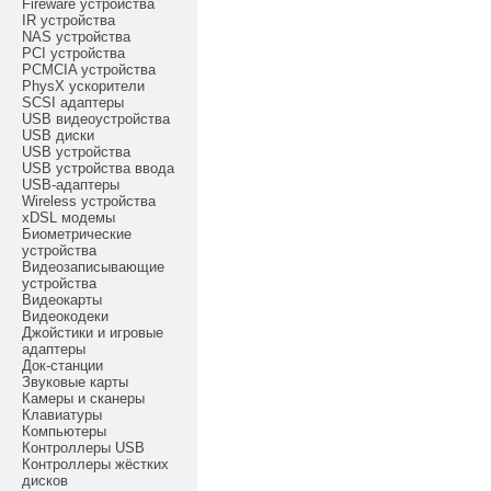
Fireware устройства
IR устройства
NAS устройства
PCI устройства
PCMCIA устройства
PhysX ускорители
SCSI адаптеры
USB видеоустройства
USB диски
USB устройства
USB устройства ввода
USB-адаптеры
Wireless устройства
xDSL модемы
Биометрические
устройства
Видеозаписывающие
устройства
Видеокарты
Видеокодеки
Джойстики и игровые
адаптеры
Док-станции
Звуковые карты
Камеры и сканеры
Клавиатуры
Компьютеры
Контроллеры USB
Контроллеры жёстких
дисков