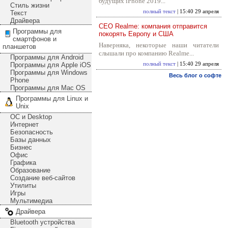
будущих iPhone 2019...
Стиль жизни
полный текст
| 15:40 29 апреля
Текст
Драйвера
CEO Realme: компания отправится
Программы для
покорять Европу и США
смартфонов и
Наверняка, некоторые наши читатели
планшетов
слышали про компанию Realme...
Программы для Android
Программы для Apple iOS
полный текст
| 15:40 29 апреля
Программы для Windows
Весь блог о софте
Phone
Программы для Mac OS
Программы для Linux и
Unix
ОС и Desktop
Интернет
Безопасность
Базы данных
Бизнес
Офис
Графика
Образование
Создание веб-сайтов
Утилиты
Игры
Мультимедиа
Драйвера
Bluetooth устройства