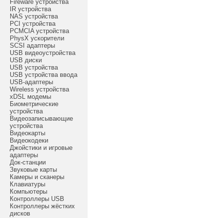
Fireware устройства
IR устройства
NAS устройства
PCI устройства
PCMCIA устройства
PhysX ускорители
SCSI адаптеры
USB видеоустройства
USB диски
USB устройства
USB устройства ввода
USB-адаптеры
Wireless устройства
xDSL модемы
Биометрические
устройства
Видеозаписывающие
устройства
Видеокарты
Видеокодеки
Джойстики и игровые
адаптеры
Док-станции
Звуковые карты
Камеры и сканеры
Клавиатуры
Компьютеры
Контроллеры USB
Контроллеры жёстких
дисков