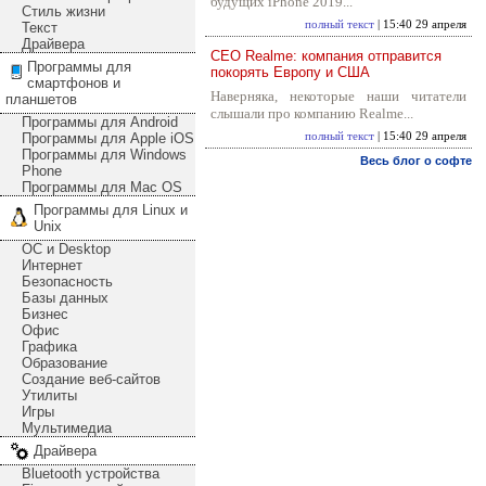
будущих iPhone 2019...
Стиль жизни
полный текст
| 15:40 29 апреля
Текст
Драйвера
CEO Realme: компания отправится
Программы для
покорять Европу и США
смартфонов и
Наверняка, некоторые наши читатели
планшетов
слышали про компанию Realme...
Программы для Android
Программы для Apple iOS
полный текст
| 15:40 29 апреля
Программы для Windows
Весь блог о софте
Phone
Программы для Mac OS
Программы для Linux и
Unix
ОС и Desktop
Интернет
Безопасность
Базы данных
Бизнес
Офис
Графика
Образование
Создание веб-сайтов
Утилиты
Игры
Мультимедиа
Драйвера
Bluetooth устройства