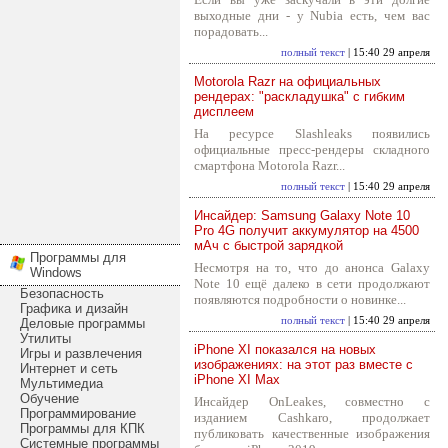
выходные дни - у Nubia есть, чем вас
порадовать...
полный текст
| 15:40 29 апреля
Motorola Razr на официальных
рендерах: "раскладушка" с гибким
дисплеем
На ресурсе Slashleaks появились
официальные пресс-рендеры складного
смартфона Motorola Razr...
полный текст
| 15:40 29 апреля
Инсайдер: Samsung Galaxy Note 10
Pro 4G получит аккумулятор на 4500
мАч с быстрой зарядкой
Программы для
Несмотря на то, что до анонса Galaxy
Windows
Note 10 ещё далеко в сети продолжают
Безопасность
появляются подробности о новинке...
Графика и дизайн
полный текст
| 15:40 29 апреля
Деловые программы
Утилиты
iPhone XI показался на новых
Игры и развлечения
изображениях: на этот раз вместе с
Интернет и сеть
iPhone XI Max
Мультимедиа
Обучение
Инсайдер OnLeakes, совместно с
Программирование
изданием Cashkaro, продолжает
Программы для КПК
публиковать качественные изображения
Системные программы