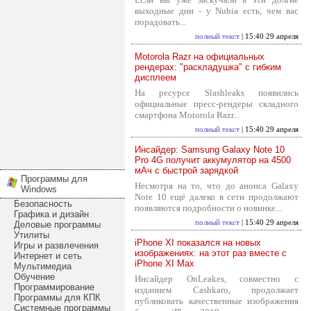
выходные дни - у Nubia есть, чем вас
порадовать...
полный текст
| 15:40 29 апреля
Motorola Razr на официальных
рендерах: "раскладушка" с гибким
дисплеем
На ресурсе Slashleaks появились
официальные пресс-рендеры складного
смартфона Motorola Razr...
полный текст
| 15:40 29 апреля
Инсайдер: Samsung Galaxy Note 10
Pro 4G получит аккумулятор на 4500
мАч с быстрой зарядкой
Программы для
Несмотря на то, что до анонса Galaxy
Windows
Note 10 ещё далеко в сети продолжают
Безопасность
появляются подробности о новинке...
Графика и дизайн
полный текст
| 15:40 29 апреля
Деловые программы
Утилиты
iPhone XI показался на новых
Игры и развлечения
изображениях: на этот раз вместе с
Интернет и сеть
iPhone XI Max
Мультимедиа
Обучение
Инсайдер OnLeakes, совместно с
Программирование
изданием Cashkaro, продолжает
Программы для КПК
публиковать качественные изображения
Системные программы