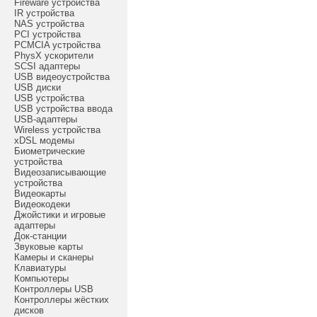
Fireware устройства
IR устройства
NAS устройства
PCI устройства
PCMCIA устройства
PhysX ускорители
SCSI адаптеры
USB видеоустройства
USB диски
USB устройства
USB устройства ввода
USB-адаптеры
Wireless устройства
xDSL модемы
Биометрические
устройства
Видеозаписывающие
устройства
Видеокарты
Видеокодеки
Джойстики и игровые
адаптеры
Док-станции
Звуковые карты
Камеры и сканеры
Клавиатуры
Компьютеры
Контроллеры USB
Контроллеры жёстких
дисков