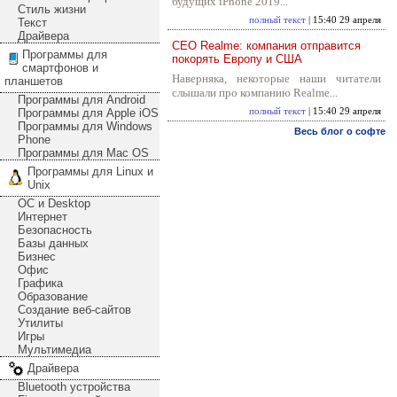
будущих iPhone 2019...
Стиль жизни
полный текст
| 15:40 29 апреля
Текст
Драйвера
CEO Realme: компания отправится
Программы для
покорять Европу и США
смартфонов и
Наверняка, некоторые наши читатели
планшетов
слышали про компанию Realme...
Программы для Android
Программы для Apple iOS
полный текст
| 15:40 29 апреля
Программы для Windows
Весь блог о софте
Phone
Программы для Mac OS
Программы для Linux и
Unix
ОС и Desktop
Интернет
Безопасность
Базы данных
Бизнес
Офис
Графика
Образование
Создание веб-сайтов
Утилиты
Игры
Мультимедиа
Драйвера
Bluetooth устройства