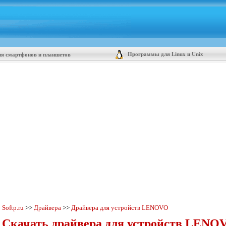
Программы для Linux и Unix
я смартфонов и планшетов
Softp.ru
>>
Драйвера
>>
Драйвера для устройств LENOVO
Скачать драйвера для устройств LENO