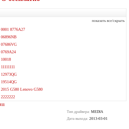
показать все/скрыть
0001 8776A27
06896NB
07686VG
0769A24
10018
11111111
12973QG
19514QG
2015 G580 Lenovo G580
2222222
811
Тип драйвера:
MEDIA
Дата выхода:
2013-03-01