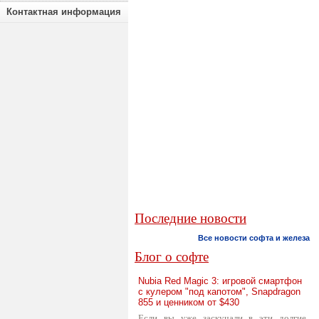
Контактная информация
Последние новости
Все новости софта и железа
Блог о софте
Nubia Red Magic 3: игровой смартфон
с кулером "под капотом", Snapdragon
855 и ценником от $430
Если вы уже заскучали в эти долгие