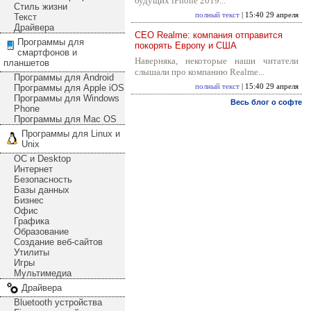
будущих iPhone 2019...
Стиль жизни
полный текст
| 15:40 29 апреля
Текст
Драйвера
CEO Realme: компания отправится
Программы для
покорять Европу и США
смартфонов и
Наверняка, некоторые наши читатели
планшетов
слышали про компанию Realme...
Программы для Android
Программы для Apple iOS
полный текст
| 15:40 29 апреля
Программы для Windows
Весь блог о софте
Phone
Программы для Mac OS
Программы для Linux и
Unix
ОС и Desktop
Интернет
Безопасность
Базы данных
Бизнес
Офис
Графика
Образование
Создание веб-сайтов
Утилиты
Игры
Мультимедиа
Драйвера
Bluetooth устройства