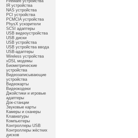
Fireware устройства
IR устройства
NAS устройства
PCI устройства
PCMCIA устройства
PhysX ускорители
SCSI адаптеры
USB видеоустройства
USB диски
USB устройства
USB устройства ввода
USB-адаптеры
Wireless устройства
xDSL модемы
Биометрические
устройства
Видеозаписывающие
устройства
Видеокарты
Видеокодеки
Джойстики и игровые
адаптеры
Док-станции
Звуковые карты
Камеры и сканеры
Клавиатуры
Компьютеры
Контроллеры USB
Контроллеры жёстких
дисков