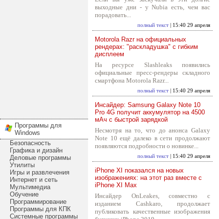
выходные дни - у Nubia есть, чем вас
порадовать...
полный текст
| 15:40 29 апреля
Motorola Razr на официальных
рендерах: "раскладушка" с гибким
дисплеем
На ресурсе Slashleaks появились
официальные пресс-рендеры складного
смартфона Motorola Razr...
полный текст
| 15:40 29 апреля
Инсайдер: Samsung Galaxy Note 10
Pro 4G получит аккумулятор на 4500
мАч с быстрой зарядкой
Программы для
Несмотря на то, что до анонса Galaxy
Windows
Note 10 ещё далеко в сети продолжают
Безопасность
появляются подробности о новинке...
Графика и дизайн
полный текст
| 15:40 29 апреля
Деловые программы
Утилиты
iPhone XI показался на новых
Игры и развлечения
изображениях: на этот раз вместе с
Интернет и сеть
iPhone XI Max
Мультимедиа
Обучение
Инсайдер OnLeakes, совместно с
Программирование
изданием Cashkaro, продолжает
Программы для КПК
публиковать качественные изображения
Системные программы