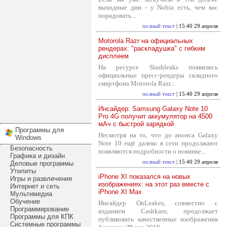
выходные дни - у Nubia есть, чем вас
порадовать...
полный текст
| 15:40 29 апреля
Motorola Razr на официальных
рендерах: "раскладушка" с гибким
дисплеем
На ресурсе Slashleaks появились
официальные пресс-рендеры складного
смартфона Motorola Razr...
полный текст
| 15:40 29 апреля
Инсайдер: Samsung Galaxy Note 10
Pro 4G получит аккумулятор на 4500
мАч с быстрой зарядкой
Программы для
Несмотря на то, что до анонса Galaxy
Windows
Note 10 ещё далеко в сети продолжают
Безопасность
появляются подробности о новинке...
Графика и дизайн
полный текст
| 15:40 29 апреля
Деловые программы
Утилиты
iPhone XI показался на новых
Игры и развлечения
изображениях: на этот раз вместе с
Интернет и сеть
iPhone XI Max
Мультимедиа
Обучение
Инсайдер OnLeakes, совместно с
Программирование
изданием Cashkaro, продолжает
Программы для КПК
публиковать качественные изображения
Системные программы