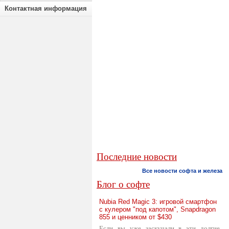
Контактная информация
Последние новости
Все новости софта и железа
Блог о софте
Nubia Red Magic 3: игровой смартфон
с кулером "под капотом", Snapdragon
855 и ценником от $430
Если вы уже заскучали в эти долгие