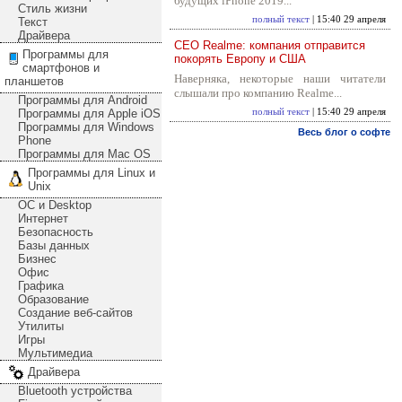
будущих iPhone 2019...
Стиль жизни
полный текст
| 15:40 29 апреля
Текст
Драйвера
CEO Realme: компания отправится
Программы для
покорять Европу и США
смартфонов и
Наверняка, некоторые наши читатели
планшетов
слышали про компанию Realme...
Программы для Android
Программы для Apple iOS
полный текст
| 15:40 29 апреля
Программы для Windows
Весь блог о софте
Phone
Программы для Mac OS
Программы для Linux и
Unix
ОС и Desktop
Интернет
Безопасность
Базы данных
Бизнес
Офис
Графика
Образование
Создание веб-сайтов
Утилиты
Игры
Мультимедиа
Драйвера
Bluetooth устройства