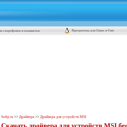
Программы для Linux и Unix
я смартфонов и планшетов
Softp.ru
>>
Драйвера
>>
Драйвера для устройств MSI
Скачать драйвера для устройств MSI бе