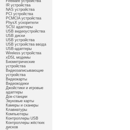
Fireware устройства
IR устройства
NAS устройства
PCI устройства
PCMCIA устройства
PhysX ускорители
SCSI адаптеры
USB видеоустройства
USB диски
USB устройства
USB устройства ввода
USB-адаптеры
Wireless устройства
xDSL модемы
Биометрические
устройства
Видеозаписывающие
устройства
Видеокарты
Видеокодеки
Джойстики и игровые
адаптеры
Док-станции
Звуковые карты
Камеры и сканеры
Клавиатуры
Компьютеры
Контроллеры USB
Контроллеры жёстких
дисков