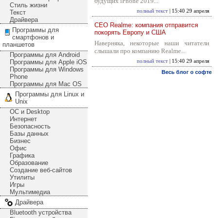
будущих iPhone 2019...
Стиль жизни
полный текст
| 15:40 29 апреля
Текст
Драйвера
CEO Realme: компания отправится
Программы для
покорять Европу и США
смартфонов и
Наверняка, некоторые наши читатели
планшетов
слышали про компанию Realme...
Программы для Android
Программы для Apple iOS
полный текст
| 15:40 29 апреля
Программы для Windows
Весь блог о софте
Phone
Программы для Mac OS
Программы для Linux и
Unix
ОС и Desktop
Интернет
Безопасность
Базы данных
Бизнес
Офис
Графика
Образование
Создание веб-сайтов
Утилиты
Игры
Мультимедиа
Драйвера
Bluetooth устройства