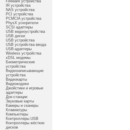
Fireware устройства
IR устройства
NAS устройства
PCI устройства
PCMCIA устройства
PhysX ускорители
SCSI адаптеры
USB видеоустройства
USB диски
USB устройства
USB устройства ввода
USB-адаптеры
Wireless устройства
xDSL модемы
Биометрические
устройства
Видеозаписывающие
устройства
Видеокарты
Видеокодеки
Джойстики и игровые
адаптеры
Док-станции
Звуковые карты
Камеры и сканеры
Клавиатуры
Компьютеры
Контроллеры USB
Контроллеры жёстких
дисков