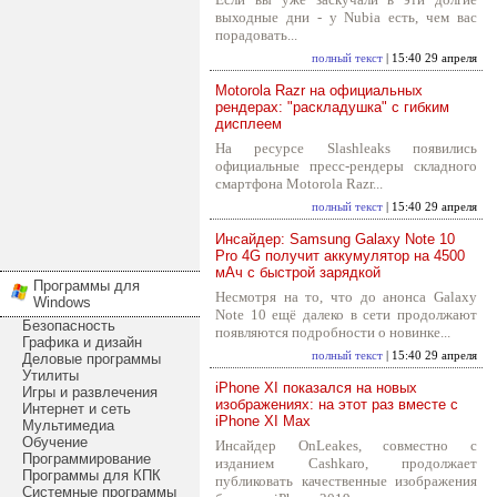
выходные дни - у Nubia есть, чем вас
порадовать...
полный текст
| 15:40 29 апреля
Motorola Razr на официальных
рендерах: "раскладушка" с гибким
дисплеем
На ресурсе Slashleaks появились
официальные пресс-рендеры складного
смартфона Motorola Razr...
полный текст
| 15:40 29 апреля
Инсайдер: Samsung Galaxy Note 10
Pro 4G получит аккумулятор на 4500
мАч с быстрой зарядкой
Программы для
Несмотря на то, что до анонса Galaxy
Windows
Note 10 ещё далеко в сети продолжают
Безопасность
появляются подробности о новинке...
Графика и дизайн
полный текст
| 15:40 29 апреля
Деловые программы
Утилиты
iPhone XI показался на новых
Игры и развлечения
изображениях: на этот раз вместе с
Интернет и сеть
iPhone XI Max
Мультимедиа
Обучение
Инсайдер OnLeakes, совместно с
Программирование
изданием Cashkaro, продолжает
Программы для КПК
публиковать качественные изображения
Системные программы